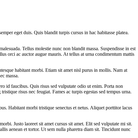
emper eget duis. Quis blandit turpis cursus in hac habitasse platea.
 malesuada. Tellus molestie nunc non blandit massa. Suspendisse in est
llus orci ac auctor augue mauris. At tellus at urna condimentum mattis
ntesque habitant morbi. Etiam sit amet nisl purus in mollis. Nam at
onec massa.
ero id faucibus. Quis risus sed vulputate odio ut enim. Porta non
 tristique risus nec feugiat. Fames ac turpis egestas sed tempus urna.
s. Habitant morbi tristique senectus et netus. Aliquet porttitor lacus
rbi. Justo laoreet sit amet cursus sit amet. Elit sed vulputate mi sit.
llis aenean et tortor. Ut sem nulla pharetra diam sit. Tincidunt nunc