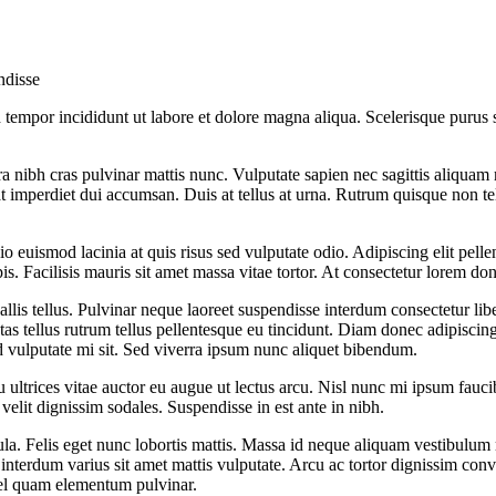
ndisse
 tempor incididunt ut labore et dolore magna aliqua. Scelerisque purus s
a nibh cras pulvinar mattis nunc. Vulputate sapien nec sagittis aliquam
t imperdiet dui accumsan. Duis at tellus at urna. Rutrum quisque non te
o euismod lacinia at quis risus sed vulputate odio. Adipiscing elit pelle
rpis. Facilisis mauris sit amet massa vitae tortor. At consectetur lorem d
allis tellus. Pulvinar neque laoreet suspendisse interdum consectetur lib
as tellus rutrum tellus pellentesque eu tincidunt. Diam donec adipiscing
d vulputate mi sit. Sed viverra ipsum nunc aliquet bibendum.
ultrices vitae auctor eu augue ut lectus arcu. Nisl nunc mi ipsum faucibu
elit dignissim sodales. Suspendisse in est ante in nibh.
la. Felis eget nunc lobortis mattis. Massa id neque aliquam vestibulum mo
interdum varius sit amet mattis vulputate. Arcu ac tortor dignissim conva
vel quam elementum pulvinar.