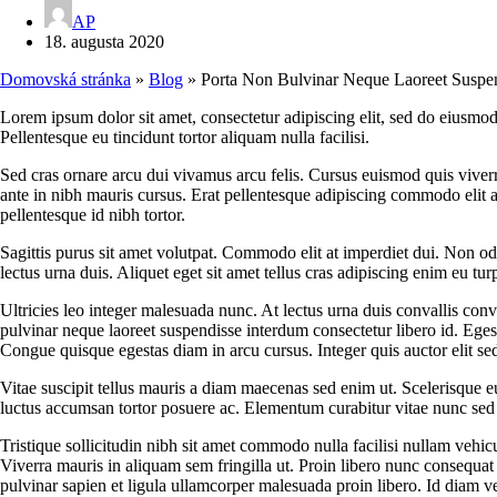
AP
18. augusta 2020
Domovská stránka
»
Blog
»
Porta Non Bulvinar Neque Laoreet Suspe
Lorem ipsum dolor sit amet, consectetur adipiscing elit, sed do eiusmod
Pellentesque eu tincidunt tortor aliquam nulla facilisi.
Sed cras ornare arcu dui vivamus arcu felis. Cursus euismod quis viverr
ante in nibh mauris cursus. Erat pellentesque adipiscing commodo elit a
pellentesque id nibh tortor.
Sagittis purus sit amet volutpat. Commodo elit at imperdiet dui. Non odi
lectus urna duis. Aliquet eget sit amet tellus cras adipiscing enim eu tu
Ultricies leo integer malesuada nunc. At lectus urna duis convallis conv
pulvinar neque laoreet suspendisse interdum consectetur libero id. Egest
Congue quisque egestas diam in arcu cursus. Integer quis auctor elit se
Vitae suscipit tellus mauris a diam maecenas sed enim ut. Scelerisque eu 
luctus accumsan tortor posuere ac. Elementum curabitur vitae nunc sed v
Tristique sollicitudin nibh sit amet commodo nulla facilisi nullam vehicu
Viverra mauris in aliquam sem fringilla ut. Proin libero nunc consequat 
pulvinar sapien et ligula ullamcorper malesuada proin libero. Id diam 